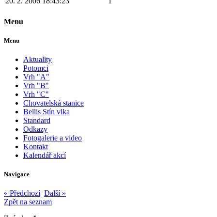
20. 2. 2006 18:43:23
1
Menu
Menu
Aktuality
Potomci
Vrh "A"
Vrh "B"
Vrh "C"
Chovatelská stanice
Bellis Stín vlka
Standard
Odkazy
Fotogalerie a video
Kontakt
Kalendář akcí
Navigace
« Předchozí
Další »
Zpět na seznam