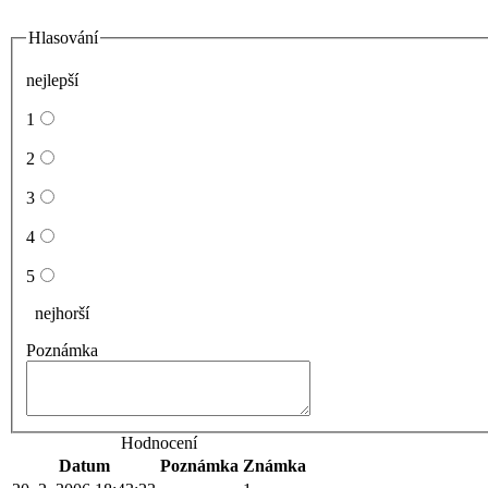
Hlasování
nejlepší
1
2
3
4
5
nejhorší
Poznámka
Hodnocení
Datum
Poznámka
Známka