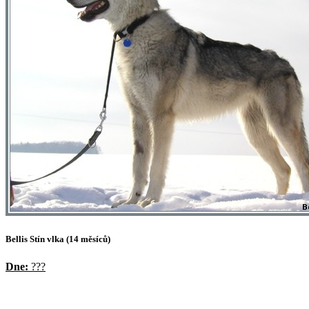
Bellis Stín vlka (14 měsíců)
Dne:
???