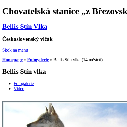
Chovatelská stanice „z Březovs
Bellis Stín Vlka
Československý vlčák
Skok na menu
Homepage
»
Fotogalerie
»
Bellis Stín vlka (14 měsíců)
Bellis Stín vlka
Fotogalerie
Video