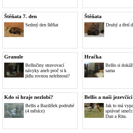
Štěňata 7. den
Štěňata
Sedmý den štěňat
Druhý a třetí d
Granule
Hračka
Bellisčiny stravovací
Bellis si doká
návyky aneb proč si k
sama
jídlu rovnou nelehnout?
Kdo si hraje nezlobí?
Bellis a naši jezevčíci
Bellis a Bazilišek podruhé
Jak to má vyp
(4 měsíce)
správné smečce
Dan a Rita.