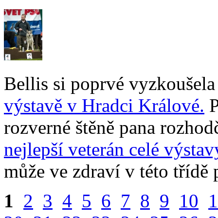
Bellis si poprvé vyzkoušel
výstavě v Hradci Králové.
P
rozverné štěně pana rozhodč
nejlepší veterán celé výstav
může ve zdraví v této třídě
1
2
3
4
5
6
7
8
9
10
1