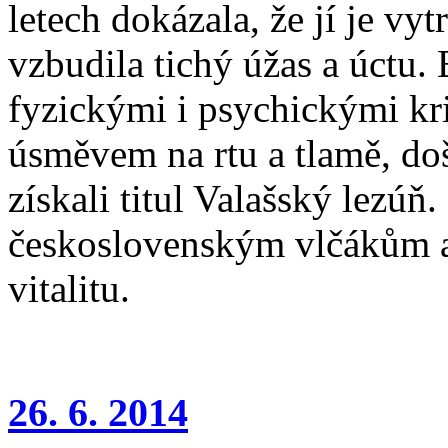
letech dokázala, že jí je vyt
vzbudila tichý úžas a úctu. B
fyzickými i psychickými kr
úsměvem na rtu a tlamě, doš
získali titul Valašský lezúň
československým vlčákům a 
vitalitu.
26. 6. 2014